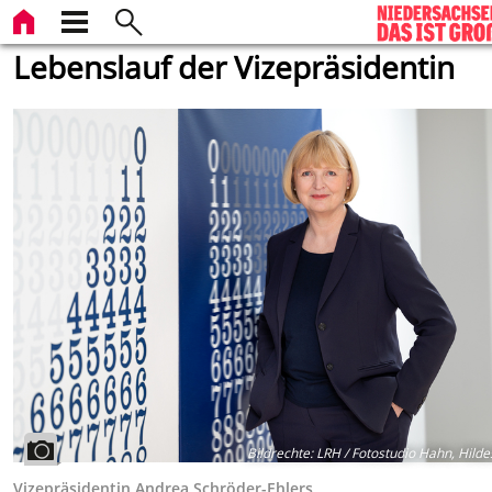
Lebenslauf der Vizepräsidentin
Bildrechte
:
LRH / Fotostudio Hahn, Hild
Vizepräsidentin Andrea Schröder-Ehlers