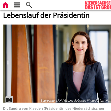
Lebenslauf der Präsidentin
Bildrechte
:
LRH / Regine Rabanus Photodesign, Ha
Dr. Sandra von Klaeden (Präsidentin des Niedersächsischen