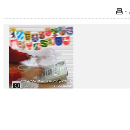
Dr
Bildrechte
:
Werbestudio Jordens,
Hildesheim