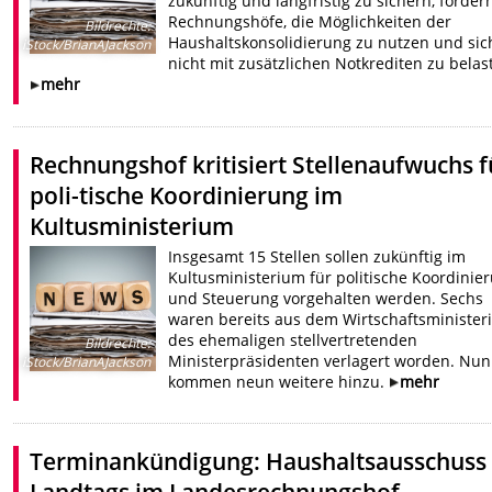
zukünftig und langfristig zu sichern, forder
Rechnungshöfe, die Möglichkeiten der
Bildrechte
:
Haushaltskonsolidierung zu nutzen und sic
iStock/BrianAJackson
nicht mit zusätzlichen Notkrediten zu belas
mehr
Rechnungshof kritisiert Stellenaufwuchs f
poli-tische Koordinierung im
Kultusministerium
Insgesamt 15 Stellen sollen zukünftig im
Kultusministerium für politische Koordinie
und Steuerung vorgehalten werden. Sechs
waren bereits aus dem Wirtschaftsministe
des ehemaligen stellvertretenden
Bildrechte
:
Ministerpräsidenten verlagert worden. Nun
iStock/BrianAJackson
kommen neun weitere hinzu.
mehr
Terminankündigung: Haushaltsausschuss