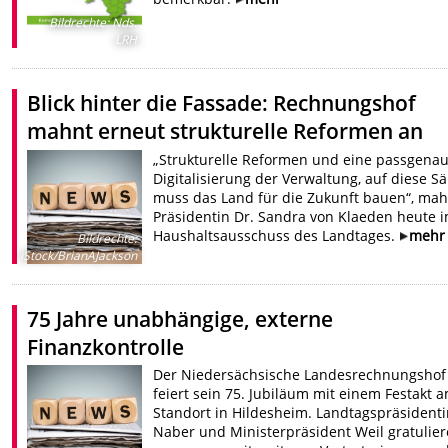
Bildrechte
:
Nds.
LRH
Blick hinter die Fassade: Rechnungshof
mahnt erneut strukturelle Reformen an
„Strukturelle Reformen und eine passgena
Digitalisierung der Verwaltung, auf diese S
muss das Land für die Zukunft bauen“, ma
Präsidentin Dr. Sandra von Klaeden heute 
Haushaltsausschuss des Landtages.
mehr
Bildrechte
:
iStock/BrianAJackson
75 Jahre unabhängige, externe
Finanzkontrolle
Der Niedersächsische Landesrechnungshof
feiert sein 75. Jubiläum mit einem Festakt 
Standort in Hildesheim. Landtagspräsidenti
Naber und Ministerpräsident Weil gratulie