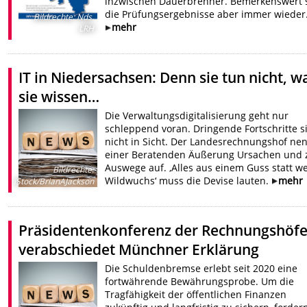
inzwischen Dauerbrenner. Bemerkenswert 
die Prüfungsergebnisse aber immer wieder
Bildrechte
:
Nds.
mehr
LRH
IT in Niedersachsen: Denn sie tun nicht, w
sie wissen…
Die Verwaltungsdigitalisierung geht nur
schleppend voran. Dringende Fortschritte s
nicht in Sicht. Der Landesrechnungshof nen
einer Beratenden Äußerung Ursachen und z
Auswege auf. ‚Alles aus einem Guss statt we
Bildrechte
:
Wildwuchs‘ muss die Devise lauten.
mehr
iStock/BrianAJackson
Präsidentenkonferenz der Rechnungshöf
verabschiedet Münchner Erklärung
Die Schuldenbremse erlebt seit 2020 eine
fortwährende Bewährungsprobe. Um die
Tragfähigkeit der öffentlichen Finanzen