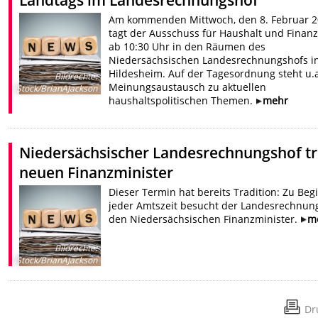
Landtags im Landesrechnungshof
Am kommenden Mittwoch, den 8. Februar 2
tagt der Ausschuss für Haushalt und Finan
ab 10:30 Uhr in den Räumen des
Niedersächsischen Landesrechnungshofs i
Hildesheim. Auf der Tagesordnung steht u.a
Bildrechte
:
Meinungsaustausch zu aktuellen
iStock/BrianAJackson
haushaltspolitischen Themen.
mehr
Niedersächsischer Landesrechnungshof tri
neuen Finanzminister
Dieser Termin hat bereits Tradition: Zu Beg
jeder Amtszeit besucht der Landesrechnun
den Niedersächsischen Finanzminister.
m
Bildrechte
:
iStock/BrianAJackson
Dr