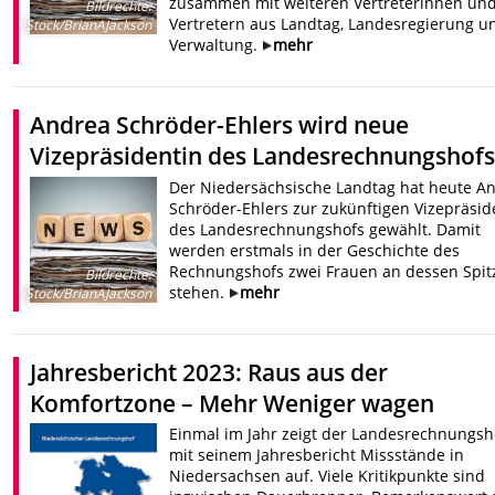
zusammen mit weiteren Vertreterinnen un
Bildrechte
:
Vertretern aus Landtag, Landesregierung u
iStock/BrianAJackson
Verwaltung.
mehr
Andrea Schröder-Ehlers wird neue
Vizepräsidentin des Landesrechnungshof
Der Niedersächsische Landtag hat heute A
Schröder-Ehlers zur zukünftigen Vizepräsid
des Landesrechnungshofs gewählt. Damit
werden erstmals in der Geschichte des
Rechnungshofs zwei Frauen an dessen Spit
Bildrechte
:
stehen.
mehr
iStock/BrianAJackson
Jahresbericht 2023: Raus aus der
Komfortzone – Mehr Weniger wagen
Einmal im Jahr zeigt der Landesrechnungsh
mit seinem Jahresbericht Missstände in
Niedersachsen auf. Viele Kritikpunkte sind