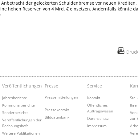
 Anbetracht der gelockerten Schuldenbremse vor neuen Krediten.
eine hohen Reserven von 4 Mrd. € einsetzen. Andernfalls könnte d
n.
Druc
Veröffentlichungen
Presse
Service
Kar
Pressemitteilungen
Jahresberichte
Kontakt
Stel
Kommunalberichte
Öffentliches
Ihre
Pressekontakt
Auftragswesen
Sonderberichte
Von 
Bilddatenbank
Datenschutz
zur 
Veröffentlichungen der
Rechnungshöfe
Impressum
Arbe
Weitere Publikationen
Vere