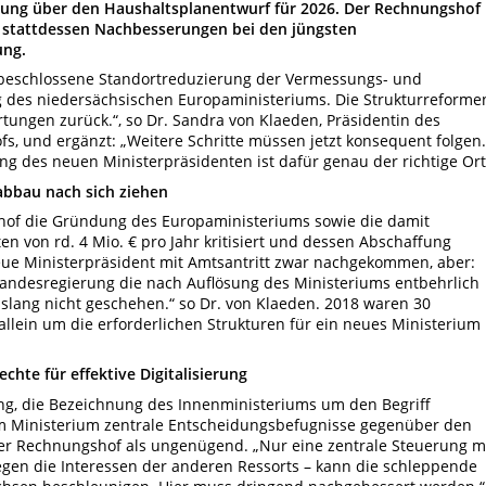
erung über den Haushaltsplanentwurf für 2026. Der Rechnungshof
 stattdessen Nachbesserungen bei den jüngsten
ung.
beschlossene Standortreduzierung der Vermessungs- und
g des niedersächsischen Europaministeriums. Die Strukturreforme
rtungen zurück.“, so Dr. Sandra von Klaeden, Präsidentin des
, und ergänzt: „Weitere Schritte müssen jetzt konsequent folgen.
ng des neuen Ministerpräsidenten ist dafür genau der richtige Ort
bbau nach sich ziehen
hof die Gründung des Europaministeriums sowie die damit
n von rd. 4 Mio. € pro Jahr kritisiert und dessen Abschaffung
neue Ministerpräsident mit Amtsantritt zwar nachgekommen, aber:
Landesregierung die nach Auflösung des Ministeriums entbehrlich
islang nicht geschehen.“ so Dr. von Klaeden. 2018 waren 30
allein um die erforderlichen Strukturen für ein neues Ministerium
chte für effektive Digitalisierung
ng, die Bezeichnung des Innenministeriums um den Begriff
dem Ministerium zentrale Entscheidungsbefugnisse gegenüber den
er Rechnungshof als ungenügend. „Nur eine zentrale Steuerung m
egen die Interessen der anderen Ressorts – kann die schleppende