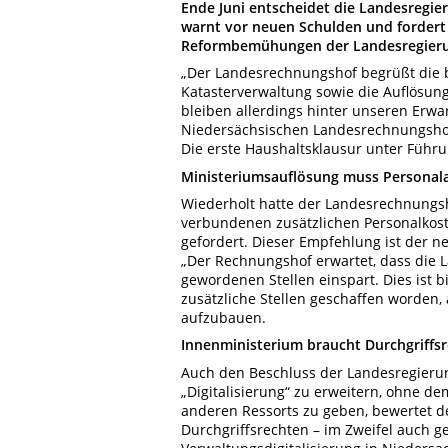
Ende Juni entscheidet die Landesregi
warnt vor neuen Schulden und fordert
Reformbemühungen der Landesregier
„Der Landesrechnungshof begrüßt die 
Katasterverwaltung sowie die Auflösun
bleiben allerdings hinter unseren Erwa
Niedersächsischen Landesrechnungshofs
Die erste Haushaltsklausur unter Führu
Ministeriumsauflösung muss Personala
Wiederholt hatte der Landesrechnungs
verbundenen zusätzlichen Personalkoste
gefordert. Dieser Empfehlung ist der 
„Der Rechnungshof erwartet, dass die 
gewordenen Stellen einspart. Dies ist b
zusätzliche Stellen geschaffen worden, 
aufzubauen.
Innenministerium braucht Durchgriffsre
Auch den Beschluss der Landesregieru
„Digitalisierung“ zu erweitern, ohne 
anderen Ressorts zu geben, bewertet d
Durchgriffsrechten – im Zweifel auch g