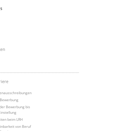
as
ken
riere
lenausschreibungen
 Bewerbung
der Bewerbung bis
Einstellung
iten beim LRH
inbarkeit von Beruf