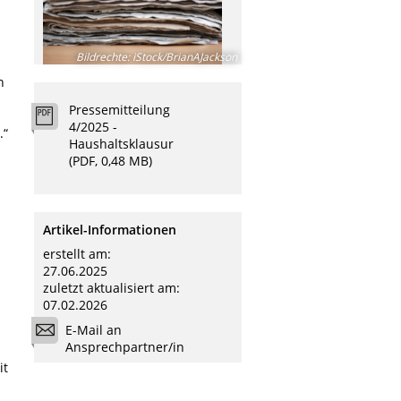
Bildrechte
:
iStock/BrianAJackson
n
Pressemitteilung
4/2025 -
.“
Haushaltsklausur
(PDF, 0,48 MB)
Artikel-Informationen
erstellt am:
27.06.2025
zuletzt aktualisiert am:
07.02.2026
E-Mail an
Ansprechpartner/in
it