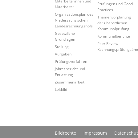
Mitarbeiterinnen und
Prüfungen und Good
Mitarbeiter
Practices
Organisationsplan des
Themenvorplanung
Niedersächsischen
der überörtlichen
Landesrechnungshofs
Kommunalprüfung
Gesetzliche
Kommunalberichte
Grundlagen
Peer Review
Stellung
Rechnungsprüfungsäm
Aufgaben
Prüfungsverfahren
Jahresbericht und
Entlastung
Zusammenarbeit
Leitbild
Bildrechte
Impressum
Datenschut