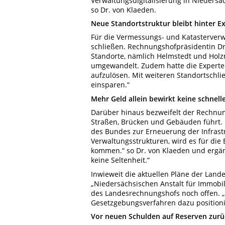
Verwaltungsdigitalisierung in Nieders
so Dr. von Klaeden.
Neue Standortstruktur bleibt hinter E
Für die Vermessungs- und Katasterverw
schließen. Rechnungshofpräsidentin Dr.
Standorte, nämlich Helmstedt und Holz
umgewandelt. Zudem hatte die Experte
aufzulösen. Mit weiteren Standortschl
einsparen.“
Mehr Geld allein bewirkt keine schnell
Darüber hinaus bezweifelt der Rechnun
Straßen, Brücken und Gebäuden führt. 
des Bundes zur Erneuerung der Infrastr
Verwaltungsstrukturen, wird es für di
kommen.“ so Dr. von Klaeden und ergän
keine Seltenheit.“
Inwieweit die aktuellen Pläne der Lan
„Niedersächsischen Anstalt für Immobil
des Landesrechnungshofs noch offen. 
Gesetzgebungsverfahren dazu positionie
Vor neuen Schulden auf Reserven zurü