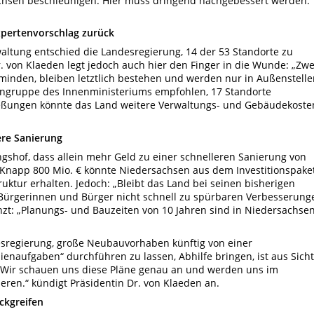
achsen beschleunigen. Hier muss dringend nachgebessert werden.“
xpertenvorschlag zurück
altung entschied die Landesregierung, 14 der 53 Standorte zu
 von Klaeden legt jedoch auch hier den Finger in die Wunde: „Zwe
minden, bleiben letztlich bestehen und werden nur in Außenstelle
ngruppe des Innenministeriums empfohlen, 17 Standorte
ießungen könnte das Land weitere Verwaltungs- und Gebäudekoste
ere Sanierung
gshof, dass allein mehr Geld zu einer schnelleren Sanierung von
Knapp 800 Mio. € könnte Niedersachsen aus dem Investitionspake
uktur erhalten. Jedoch: „Bleibt das Land bei seinen bisherigen
e Bürgerinnen und Bürger nicht schnell zu spürbaren Verbesserung
zt: „Planungs- und Bauzeiten von 10 Jahren sind in Niedersachse
desregierung, große Neubauvorhaben künftig von einer
ienaufgaben“ durchführen zu lassen, Abhilfe bringen, ist aus Sicht
„Wir schauen uns diese Pläne genau an und werden uns im
ren.“ kündigt Präsidentin Dr. von Klaeden an.
ckgreifen