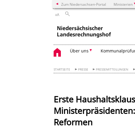
Zum Niedersachsen-Portal
Ministerien
A
A
Über uns
Kommunalprüfu
STARTSEITE
PRESSE
PRESSEMITTEILUNGEN
Erste Haushaltsklau
Ministerpräsidenten
Reformen