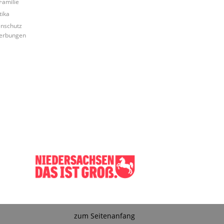
Familie
tika
nschutz
erbungen
zum Seitenanfang