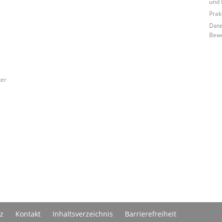
und 
Prak
Date
Bew
ter
z
Kontakt
Inhaltsverzeichnis
Barrierefreiheit